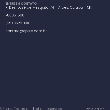
ENTRE EM CONTATO
R. Des. José de Mesquita, 74 – Araes, Cuiabá – MT,
78005-560
(65) 3628-1011
contato@eptus.com.br
 Eptus. Todos os direitos reservados.
Política de