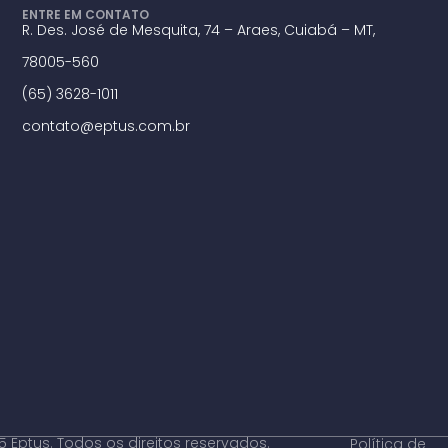
ENTRE EM CONTATO
R. Des. José de Mesquita, 74 – Araes, Cuiabá – MT,
78005-560
(65) 3628-1011
contato@eptus.com.br
 Eptus. Todos os direitos reservados.
Política de