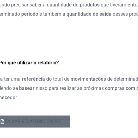
ndo precisar saber a
quantidade de produtos
que tiveram
entr
terminado
período
e também a
quantidade de saída
desses prod
Por que utilizar o relatório?
a ter uma
referência
do total de
movimentações
de determina
dendo se
basear
nisso para realizar as próximas
compras com 
necedor
.
BAIXAR RELATÓRIO EM PDF