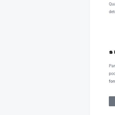
Qua
de
💲 
Par
po
for