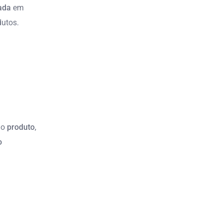
ada
em
utos.
do
produto
,
o