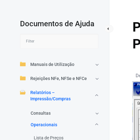
Documentos de Ajuda
P
P
Manuais de Utilização
D
Rejeições NFe, NFSe e NFCe
Relatórios –
Impressão/Compras
Consultas
Operacionais
Lista de Preços