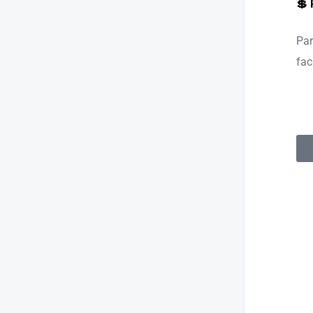
💲 
Pa
fac