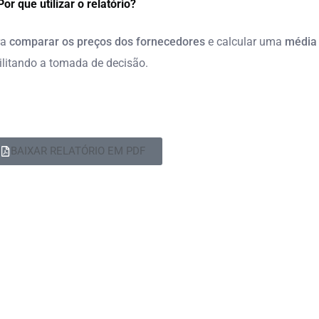
Por que utilizar o relatório?
ra
comparar os preços dos fornecedores
e calcular uma
média 
ilitando a tomada de decisão.
BAIXAR RELATÓRIO EM PDF