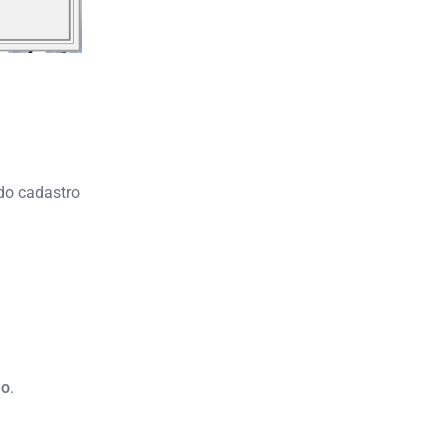
do cadastro
ão
.